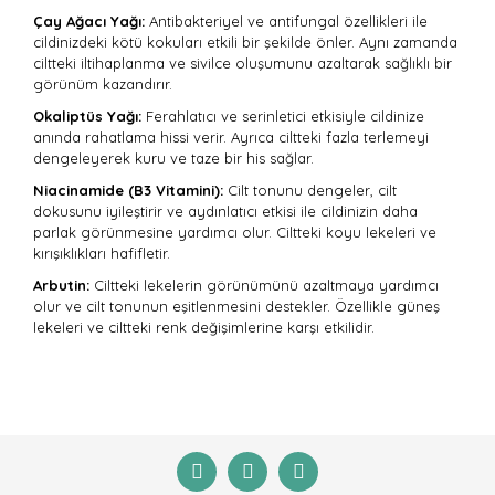
Çay Ağacı Yağı:
Antibakteriyel ve antifungal özellikleri ile
cildinizdeki kötü kokuları etkili bir şekilde önler. Aynı zamanda
ciltteki iltihaplanma ve sivilce oluşumunu azaltarak sağlıklı bir
görünüm kazandırır.
Okaliptüs Yağı:
Ferahlatıcı ve serinletici etkisiyle cildinize
anında rahatlama hissi verir. Ayrıca ciltteki fazla terlemeyi
dengeleyerek kuru ve taze bir his sağlar.
Niacinamide (B3 Vitamini):
Cilt tonunu dengeler, cilt
dokusunu iyileştirir ve aydınlatıcı etkisi ile cildinizin daha
parlak görünmesine yardımcı olur. Ciltteki koyu lekeleri ve
kırışıklıkları hafifletir.
Arbutin:
Ciltteki lekelerin görünümünü azaltmaya yardımcı
olur ve cilt tonunun eşitlenmesini destekler. Özellikle güneş
lekeleri ve ciltteki renk değişimlerine karşı etkilidir.
Bu ürünün fiyat bilgisi, resim, ürün açıklamalarında ve
diğer konularda yetersiz gördüğünüz noktaları öneri
Bu ürüne ilk yorumu siz yapın!
formunu kullanarak tarafımıza iletebilirsiniz.
Görüş ve önerileriniz için teşekkür ederiz.
Yorum Yaz