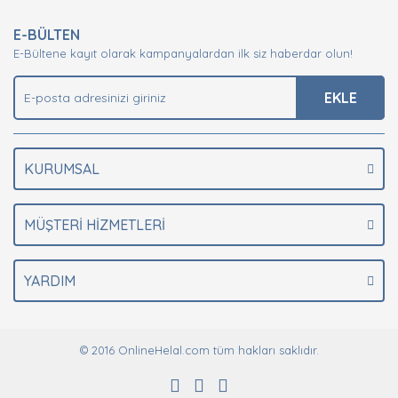
Ürün resmi kalitesiz, bozuk veya görüntülenemiyor.
E-BÜLTEN
Ürün açıklamasında eksik bilgiler bulunuyor.
E-Bültene kayıt olarak kampanyalardan ilk siz haberdar olun!
Ürün bilgilerinde hatalar bulunuyor.
Ürün fiyatı diğer sitelerden daha pahalı.
EKLE
Bu ürüne benzer farklı alternatifler olmalı.
KURUMSAL
MÜŞTERİ HİZMETLERİ
Gönder
YARDIM
© 2016 OnlineHelal.com tüm hakları saklıdır.