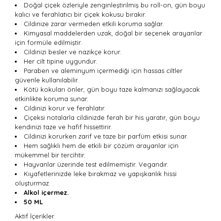
Doğal çiçek özleriyle zenginleştirilmiş bu roll-on, gün boyu
kalıcı ve ferahlatıcı bir çiçek kokusu bırakır.
Cildinize zarar vermeden etkili koruma sağlar.
Kimyasal maddelerden uzak, doğal bir seçenek arayanlar
için formüle edilmiştir.
Cildinizi besler ve nazikçe korur.
Her cilt tipine uygundur.
Paraben ve aleminyum içermediği için hassas ciltler
güvenle kullanılabilir.
Kötü kokuları önler, gün boyu taze kalmanızı sağlayacak
etkinlikte koruma sunar.
Cildinizi korur ve ferahlatır.
Çiçeksi notalarla cildinizde ferah bir his yaratır, gün boyu
kendinizi taze ve hafif hissettirir.
Cildinizi korurken zarif ve taze bir parfüm etkisi sunar.
Hem sağlıklı hem de etkili bir çözüm arayanlar için
mükemmel bir tercihtir.
Hayvanlar üzerinde test edilmemiştir. Vegandır.
Kıyafetlerinizde leke bırakmaz ve yapışkanlık hissi
oluşturmaz.
Alkol içermez.
50 ML
Aktif İçerikler