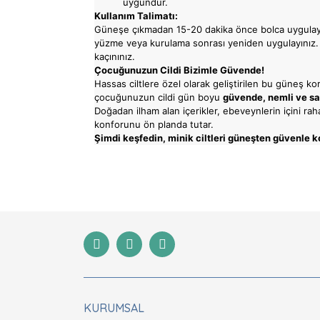
uygundur.
Kullanım Talimatı:
Güneşe çıkmadan 15-20 dakika önce bolca uygulayı
yüzme veya kurulama sonrası yeniden uygulayınız
kaçınınız.
Çocuğunuzun Cildi Bizimle Güvende!
Hassas ciltlere özel olarak geliştirilen bu güneş k
çocuğunuzun cildi gün boyu
güvende, nemli ve sağ
Doğadan ilham alan içerikler, ebeveynlerin içini raha
konforunu ön planda tutar.
Şimdi keşfedin, minik ciltleri güneşten güvenle 
Bu ürünün fiyat bilgisi, resim, ürün açıklamaları
Görüş ve önerileriniz için teşekkür ederiz.
Ürün resmi kalitesiz, bozuk veya görüntülenemiyor
Ürün açıklamasında eksik bilgiler bulunuyor.
Ürün bilgilerinde hatalar bulunuyor.
Ürün fiyatı diğer sitelerden daha pahalı.
Bu ürüne benzer farklı alternatifler olmalı.
KURUMSAL