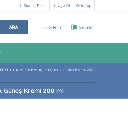
Sipariş Takibi
Üye Ol
Giriş Yap
ARA
Favorilerim
Sepetim
r
SPF 50+ Yüz Vücut Koruyucu Çocuk Güneş Kremi 200
k Güneş Kremi 200 ml