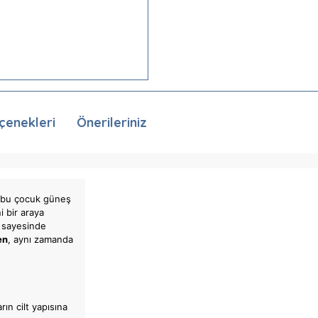
çenekleri
Önerileriniz
len bu çocuk güneş
i bir araya
ü sayesinde
en
, aynı zamanda
rın cilt yapısına