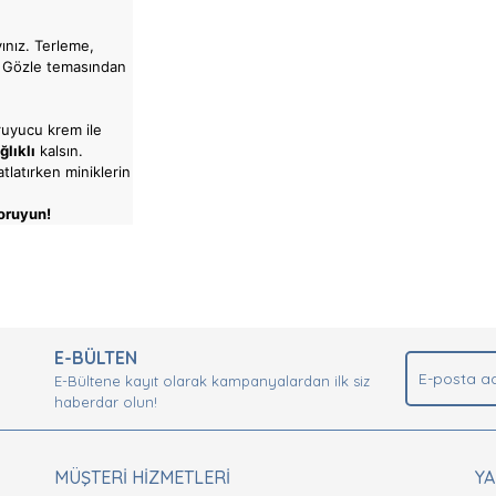
nız. Terleme,
. Gözle temasından
oruyucu krem ile
lıklı
kalsın.
tlatırken miniklerin
koruyun!
nda ve diğer konularda yetersiz gördüğünüz noktaları öneri formunu kullan
Bu ürüne ilk yorumu siz yapın!
.
E-BÜLTEN
Yorum Yaz
E-Bültene kayıt olarak kampanyalardan ilk siz
haberdar olun!
MÜŞTERİ HİZMETLERİ
Y