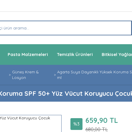
Pasta Malzemeleri
Temizlik Ürünleri
Bitkisel Yağla
Güneş Krem &
Agarta Suya Dayanıklı Yüksek Koruma 
Losyon
ml
 Koruma SPF 50+ Yüz Vücut Koruyucu Çocu
659,90 TL
%3
680,00 TL