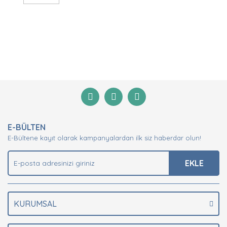
Bu ürünün fiyat bilgisi, resim, ürün açıklamalarında ve
diğer konularda yetersiz gördüğünüz noktaları öneri
Bu ürüne ilk yorumu siz yapın!
formunu kullanarak tarafımıza iletebilirsiniz.
Görüş ve önerileriniz için teşekkür ederiz.
Yorum Yaz
Ürün resmi kalitesiz, bozuk veya görüntülenemiyor.
E-BÜLTEN
Ürün açıklamasında eksik bilgiler bulunuyor.
E-Bültene kayıt olarak kampanyalardan ilk siz haberdar olun!
Ürün bilgilerinde hatalar bulunuyor.
Ürün fiyatı diğer sitelerden daha pahalı.
EKLE
Bu ürüne benzer farklı alternatifler olmalı.
KURUMSAL