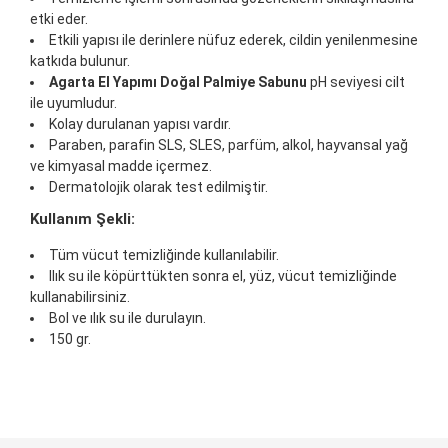
etki eder.
Etkili yapısı ile derinlere nüfuz ederek, cildin yenilenmesine
katkıda bulunur.
Agarta El Yapımı Doğal Palmiye Sabunu
pH seviyesi cilt
ile uyumludur.
Kolay durulanan yapısı vardır.
Paraben, parafin SLS, SLES, parfüm, alkol, hayvansal yağ
ve kimyasal madde içermez.
Dermatolojik olarak test edilmiştir.
Kullanım Şekli:
Tüm vücut temizliğinde kullanılabilir.
Ilık su ile köpürttükten sonra el, yüz, vücut temizliğinde
kullanabilirsiniz.
Bol ve ılık su ile durulayın.
150 gr.
Bu ürünün fiyat bilgisi, resim, ürün açıklamalarında ve
diğer konularda yetersiz gördüğünüz noktaları öneri
Bu ürüne ilk yorumu siz yapın!
formunu kullanarak tarafımıza iletebilirsiniz.