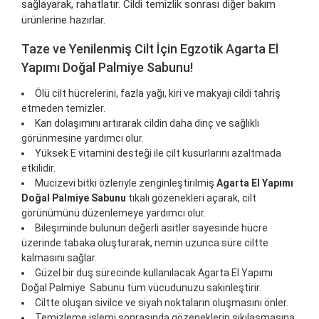
sağlayarak, rahatlatır. Cildi temizlik sonrası diğer bakım
ürünlerine hazırlar.
Taze ve Yenilenmiş Cilt İçin Egzotik Agarta El
Yapımı Doğal Palmiye Sabunu!
Ölü cilt hücrelerini, fazla yağı, kiri ve makyajı cildi tahriş
etmeden temizler.
Kan dolaşımını artırarak cildin daha dinç ve sağlıklı
görünmesine yardımcı olur.
Yüksek E vitamini desteği ile cilt kusurlarını azaltmada
etkilidir.
Mucizevi bitki özleriyle zenginleştirilmiş
Agarta El Yapımı
Doğal Palmiye Sabunu
tıkalı gözenekleri açarak, cilt
görünümünü düzenlemeye yardımcı olur.
Bileşiminde bulunun değerli asitler sayesinde hücre
üzerinde tabaka oluşturarak, nemin uzunca süre ciltte
kalmasını sağlar.
Güzel bir duş sürecinde kullanılacak Agarta El Yapımı
Doğal Palmiye Sabunu tüm vücudunuzu sakinleştirir.
Ciltte oluşan sivilce ve siyah noktaların oluşmasını önler.
Temizleme işlemi sonrasında gözeneklerin sıkılaşmasına