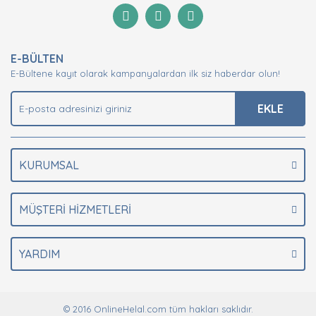
Görüş ve önerileriniz için teşekkür ederiz.
Yorum Yaz
Ürün resmi kalitesiz, bozuk veya görüntülenemiyor.
E-BÜLTEN
Ürün açıklamasında eksik bilgiler bulunuyor.
E-Bültene kayıt olarak kampanyalardan ilk siz haberdar olun!
Ürün bilgilerinde hatalar bulunuyor.
Ürün fiyatı diğer sitelerden daha pahalı.
EKLE
Bu ürüne benzer farklı alternatifler olmalı.
KURUMSAL
MÜŞTERİ HİZMETLERİ
Gönder
YARDIM
© 2016 OnlineHelal.com tüm hakları saklıdır.