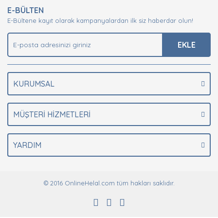
E-BÜLTEN
Ürün açıklamasında eksik bilgiler bulunuyor.
E-Bültene kayıt olarak kampanyalardan ilk siz haberdar olun!
Ürün bilgilerinde hatalar bulunuyor.
Ürün fiyatı diğer sitelerden daha pahalı.
EKLE
Bu ürüne benzer farklı alternatifler olmalı.
KURUMSAL
MÜŞTERİ HİZMETLERİ
Gönder
YARDIM
© 2016 OnlineHelal.com tüm hakları saklıdır.