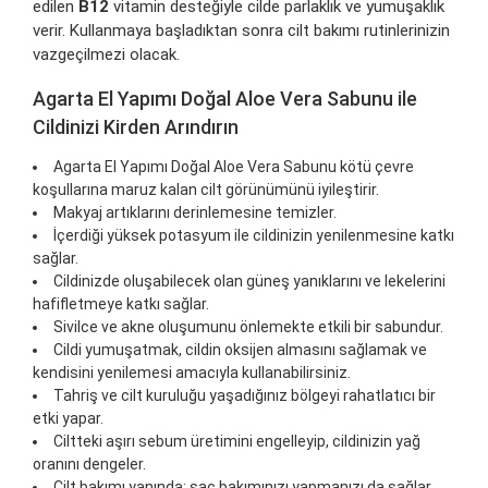
edilen
B12
vitamin desteğiyle cilde parlaklık ve yumuşaklık
verir. Kullanmaya başladıktan sonra cilt bakımı rutinlerinizin
vazgeçilmezi olacak.
Agarta El Yapımı Doğal Aloe Vera Sabunu ile
Cildinizi Kirden Arındırın
Agarta El Yapımı Doğal Aloe Vera Sabunu kötü çevre
koşullarına maruz kalan cilt görünümünü iyileştirir.
Makyaj artıklarını derinlemesine temizler.
İçerdiği yüksek potasyum ile cildinizin yenilenmesine katkı
sağlar.
Cildinizde oluşabilecek olan güneş yanıklarını ve lekelerini
hafifletmeye katkı sağlar.
Sivilce ve akne oluşumunu önlemekte etkili bir sabundur.
Cildi yumuşatmak, cildin oksijen almasını sağlamak ve
kendisini yenilemesi amacıyla kullanabilirsiniz.
Tahriş ve cilt kuruluğu yaşadığınız bölgeyi rahatlatıcı bir
etki yapar.
Ciltteki aşırı sebum üretimini engelleyip, cildinizin yağ
oranını dengeler.
Cilt bakımı yanında; saç bakımınızı yapmanızı da sağlar.