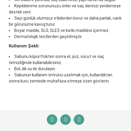
Kepeklenme sorununuzu önler ve saç derinizi yenilemeye
destek verir.
Saçı günlük olumsuz etkilerden korur ve daha parlak, canlı
bir görünüme kavuşturur.
Boyar madde, SLS, SLES ve katkı maddesi içermez.
Dermatolojik testlerden geçirilmiştir.
Kullanım Şekli:
Sabunu köpürttükten sonra el, yüz, vücut ve saç
temizliğinde kullanabilirsiniz.
Bol, ılık su ile durulayın.
Sabunun kullanım ömrünü uzatmak için, kullandıktan
sonra kuru zeminde muhafaza etmeye özen gösterin.
Bu ürünün fiyat bilgisi, resim, ürün açıklamalarında ve
diğer konularda yetersiz gördüğünüz noktaları öneri
Bu ürüne ilk yorumu siz yapın!
formunu kullanarak tarafımıza iletebilirsiniz.
Görüş ve önerileriniz için teşekkür ederiz.
Yorum Yaz
Ürün resmi kalitesiz, bozuk veya görüntülenemiyor.