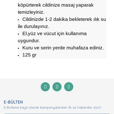
köpürterek cildinize masaj yaparak
temizleyiniz.
Cildinizde 1-2 dakika bekleterek ılık su
ile durulayınız.
El,yüz ve vücut için kullanıma
uygundur.
Kuru ve serin yerde muhafaza ediniz.
125 gr
Bu ürünün fiyat bilgisi, resim, ürün açıklamalarında ve
diğer konularda yetersiz gördüğünüz noktaları öneri
Bu ürüne ilk yorumu siz yapın!
formunu kullanarak tarafımıza iletebilirsiniz.
Görüş ve önerileriniz için teşekkür ederiz.
Yorum Yaz
Ürün resmi kalitesiz, bozuk veya görüntülenemiyor.
E-BÜLTEN
Ürün açıklamasında eksik bilgiler bulunuyor.
E-Bültene kayıt olarak kampanyalardan ilk siz haberdar olun!
Ürün bilgilerinde hatalar bulunuyor.