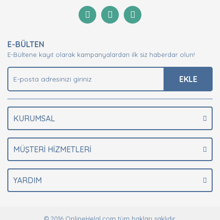
Görüş ve önerileriniz için teşekkür ederiz.
Yorum Yaz
Ürün resmi kalitesiz, bozuk veya görüntülenemiyor.
E-BÜLTEN
Ürün açıklamasında eksik bilgiler bulunuyor.
E-Bültene kayıt olarak kampanyalardan ilk siz haberdar olun!
Ürün bilgilerinde hatalar bulunuyor.
Ürün fiyatı diğer sitelerden daha pahalı.
EKLE
Bu ürüne benzer farklı alternatifler olmalı.
KURUMSAL
MÜŞTERİ HİZMETLERİ
Gönder
YARDIM
© 2016 OnlineHelal.com tüm hakları saklıdır.