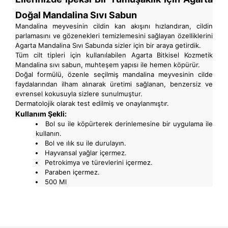
Doğal Mandalina Sıvı Sabun
Mandalina meyvesinin cildin kan akışını hızlandıran, cildin
parlamasını ve gözenekleri temizlemesini sağlayan özelliklerini
Agarta Mandalina Sıvı Sabunda sizler için bir araya getirdik.
Tüm cilt tipleri için kullanılabilen Agarta Bitkisel Kozmetik
Mandalina sıvı sabun, muhteşem yapısı ile hemen köpürür.
Doğal formülü, özenle seçilmiş mandalina meyvesinin cilde
faydalarından ilham alınarak üretimi sağlanan, benzersiz ve
evrensel kokusuyla sizlere sunulmuştur.
Dermatolojik olarak test edilmiş ve onaylanmıştır.
Kullanım Şekli:
Bol su ile köpürterek derinlemesine bir uygulama ile
kullanın.
Bol ve ılık su ile durulayın.
Hayvansal yağlar içermez.
Petrokimya ve türevlerini içermez.
Paraben içermez.
500 Ml
Bu ürünün fiyat bilgisi, resim, ürün açıklamalarında ve
diğer konularda yetersiz gördüğünüz noktaları öneri
Bu ürüne ilk yorumu siz yapın!
formunu kullanarak tarafımıza iletebilirsiniz.