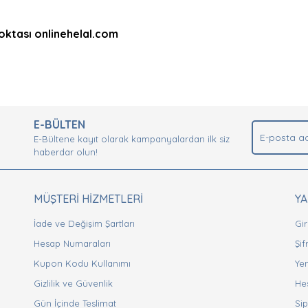
Noktası onlinehelal.com
nda ve diğer konularda yetersiz gördüğünüz noktaları öneri formunu kullan
Bu ürüne ilk yorumu siz yapın!
.
E-BÜLTEN
Yorum Yaz
E-Bültene kayıt olarak kampanyalardan ilk siz
haberdar olun!
MÜŞTERİ HİZMETLERİ
Y
İade ve Değişim Şartları
Gir
Hesap Numaraları
Şi
Kupon Kodu Kullanımı
Yen
Gizlilik ve Güvenlik
He
Gönder
Gün İçinde Teslimat
Sip