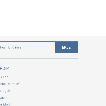
arak tarafımıza iletebilirsiniz.
EKLE
ARDIM
iş Yap
fremi Unuttum?
i Üyelik
sabım
arişlerim