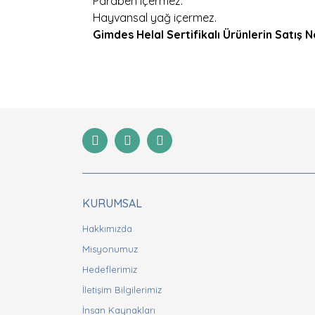
Paraben içermez.
Hayvansal yağ içermez.
Gimdes Helal Sertifikalı Ürünlerin Satış 
Bu ürünün fiyat bilgisi, resim, ürün açıklamaları
Görüş ve önerileriniz için teşekkür ederiz.
Ürün resmi kalitesiz, bozuk veya görüntülenemiyor
Ürün açıklamasında eksik bilgiler bulunuyor.
Ürün bilgilerinde hatalar bulunuyor.
Ürün fiyatı diğer sitelerden daha pahalı.
Bu ürüne benzer farklı alternatifler olmalı.
KURUMSAL
Hakkımızda
Misyonumuz
Hedeflerimiz
İletişim Bilgilerimiz
İnsan Kaynakları