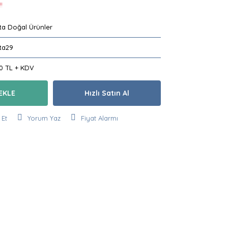
!
ta Doğal Ürünler
ta29
50 TL + KDV
EKLE
Hızlı Satın Al
 Et
Yorum Yaz
Fiyat Alarmı