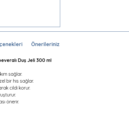
çenekleri
Önerileriniz
oeveralı Duş Jeli 300 ml
kım sağlar.
l bir his sağlar.
ak cildi korur.
uşturur.
ı önerir.