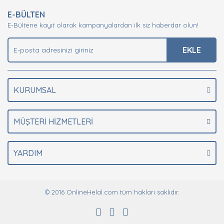
Ürün resmi kalitesiz, bozuk veya görüntülenemiyor.
E-BÜLTEN
Ürün açıklamasında eksik bilgiler bulunuyor.
E-Bültene kayıt olarak kampanyalardan ilk siz haberdar olun!
Ürün bilgilerinde hatalar bulunuyor.
Ürün fiyatı diğer sitelerden daha pahalı.
EKLE
Bu ürüne benzer farklı alternatifler olmalı.
KURUMSAL
MÜŞTERİ HİZMETLERİ
Gönder
YARDIM
© 2016 OnlineHelal.com tüm hakları saklıdır.