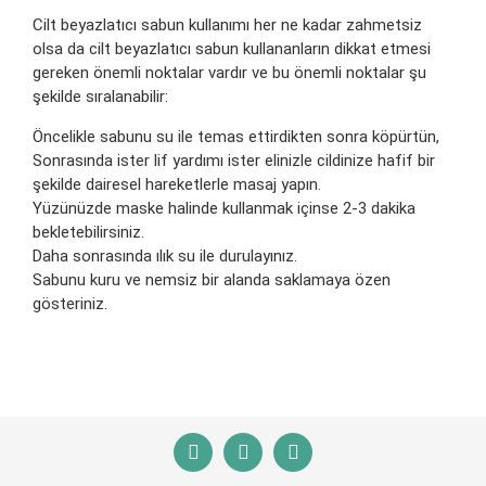
Cilt beyazlatıcı sabun kullanımı her ne kadar zahmetsiz
olsa da cilt beyazlatıcı sabun kullananların dikkat etmesi
gereken önemli noktalar vardır ve bu önemli noktalar şu
şekilde sıralanabilir:
Öncelikle sabunu su ile temas ettirdikten sonra köpürtün,
Sonrasında ister lif yardımı ister elinizle cildinize hafif bir
şekilde dairesel hareketlerle masaj yapın.
Yüzünüzde maske halinde kullanmak içinse 2-3 dakika
bekletebilirsiniz.
Daha sonrasında ılık su ile durulayınız.
Sabunu kuru ve nemsiz bir alanda saklamaya özen
gösteriniz.
Bu ürünün fiyat bilgisi, resim, ürün açıklamalarında ve
diğer konularda yetersiz gördüğünüz noktaları öneri
Bu ürüne ilk yorumu siz yapın!
formunu kullanarak tarafımıza iletebilirsiniz.
Görüş ve önerileriniz için teşekkür ederiz.
Yorum Yaz