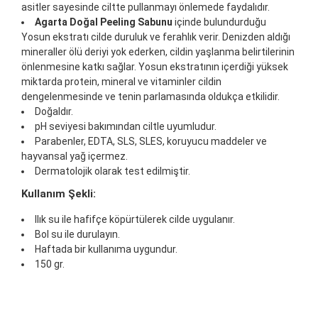
asitler sayesinde ciltte pullanmayı önlemede faydalıdır.
Agarta Doğal Peeling Sabunu
içinde bulundurduğu
Yosun ekstratı cilde duruluk ve ferahlık verir. Denizden aldığı
mineraller ölü deriyi yok ederken, cildin yaşlanma belirtilerinin
önlenmesine katkı sağlar. Yosun ekstratının içerdiği yüksek
miktarda protein, mineral ve vitaminler cildin
dengelenmesinde ve tenin parlamasında oldukça etkilidir.
Doğaldır.
pH seviyesi bakımından ciltle uyumludur.
Parabenler, EDTA, SLS, SLES, koruyucu maddeler ve
hayvansal yağ içermez.
Dermatolojik olarak test edilmiştir.
Kullanım Şekli:
Ilık su ile hafifçe köpürtülerek cilde uygulanır.
Bol su ile durulayın.
Haftada bir kullanıma uygundur.
150 gr.
Bu ürünün fiyat bilgisi, resim, ürün açıklamalarında ve