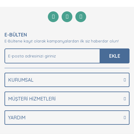
diğer konularda yetersiz gördüğünüz noktaları öneri
Bu ürüne ilk yorumu siz yapın!
formunu kullanarak tarafımıza iletebilirsiniz.
Görüş ve önerileriniz için teşekkür ederiz.
Yorum Yaz
Ürün resmi kalitesiz, bozuk veya görüntülenemiyor.
E-BÜLTEN
Ürün açıklamasında eksik bilgiler bulunuyor.
E-Bültene kayıt olarak kampanyalardan ilk siz haberdar olun!
Ürün bilgilerinde hatalar bulunuyor.
Ürün fiyatı diğer sitelerden daha pahalı.
EKLE
Bu ürüne benzer farklı alternatifler olmalı.
KURUMSAL
MÜŞTERİ HİZMETLERİ
Gönder
YARDIM