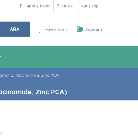
Sipariş Takibi
Üye Ol
Giriş Yap
ARA
Favorilerim
Sepetim
r
tamin C, Niacinamide, Zinc PCA)
iacinamide, Zinc PCA)
!!