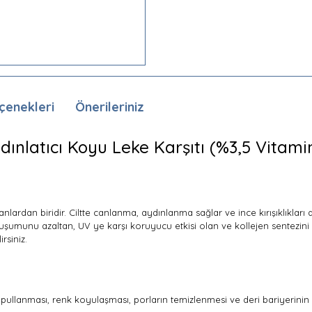
çenekleri
Önerileriniz
ınlatıcı Koyu Leke Karşıtı (%3,5 Vitami
nlardan biridir. Ciltte canlanma, aydınlanma sağlar ve ince kırışıklıkları 
luşumunu azaltan, UV ye karşı koruyucu etkisi olan ve kollejen sentezini uya
irsiniz.
 pullanması, renk koyulaşması, porların temizlenmesi ve deri bariyerinin i