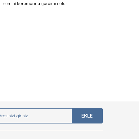
n nemini korumasına yardımcı olur.
arak tarafımıza iletebilirsiniz.
EKLE