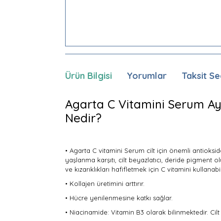
Ürün Bilgisi
Yorumlar
Taksit Se
Agarta C Vitamini Serum Ayd
Nedir?
• Agarta C vitamini Serum cilt için önemli antioksida
yaşlanma karşıtı, cilt beyazlatıcı, deride pigment o
ve kızarıklıkları hafifletmek için C vitamini kullanabil
• Kollajen üretimini arttırır.
• Hücre yenilenmesine katkı sağlar.
• Niacinamide: Vitamin B3 olarak bilinmektedir. Cilt