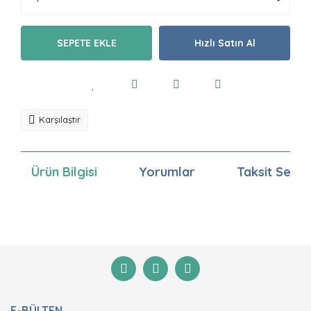
SEPETE EKLE
Hızlı Satın Al
Karşılaştır
Ürün Bilgisi
Yorumlar
Taksit Seçen
Bu ürünün fiyat bilgisi, resim, ürün açıklamalarında ve
diğer konularda yetersiz gördüğünüz noktaları öneri
Bu ürüne ilk yorumu siz yapın!
formunu kullanarak tarafımıza iletebilirsiniz.
Görüş ve önerileriniz için teşekkür ederiz.
Yorum Yaz
Ürün resmi kalitesiz, bozuk veya görüntülenemiyor.
E-BÜLTEN