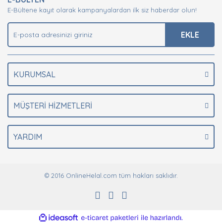
Ürün açıklamasında eksik bilgiler bulunuyor.
E-Bültene kayıt olarak kampanyalardan ilk siz haberdar olun!
Ürün bilgilerinde hatalar bulunuyor.
Ürün fiyatı diğer sitelerden daha pahalı.
EKLE
Bu ürüne benzer farklı alternatifler olmalı.
KURUMSAL
MÜŞTERİ HİZMETLERİ
Gönder
YARDIM
© 2016 OnlineHelal.com tüm hakları saklıdır.
ile
ideasoft
e-