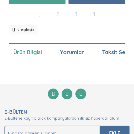
Karşılaştır
Ürün Bilgisi
Yorumlar
Taksit Seçen
Bu ürünün fiyat bilgisi, resim, ürün açıklamalarında ve
diğer konularda yetersiz gördüğünüz noktaları öneri
Bu ürüne ilk yorumu siz yapın!
formunu kullanarak tarafımıza iletebilirsiniz.
Görüş ve önerileriniz için teşekkür ederiz.
Yorum Yaz
Ürün resmi kalitesiz, bozuk veya görüntülenemiyor.
E-BÜLTEN
Ürün açıklamasında eksik bilgiler bulunuyor.
E-Bültene kayıt olarak kampanyalardan ilk siz haberdar olun!
Ürün bilgilerinde hatalar bulunuyor.
Ürün fiyatı diğer sitelerden daha pahalı.
EKLE