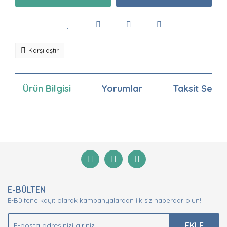
Karşılaştır
Ürün Bilgisi
Yorumlar
Taksit Seçen
Bu ürünün fiyat bilgisi, resim, ürün açıklamalarında ve
diğer konularda yetersiz gördüğünüz noktaları öneri
Bu ürüne ilk yorumu siz yapın!
formunu kullanarak tarafımıza iletebilirsiniz.
Görüş ve önerileriniz için teşekkür ederiz.
Yorum Yaz
Ürün resmi kalitesiz, bozuk veya görüntülenemiyor.
E-BÜLTEN
Ürün açıklamasında eksik bilgiler bulunuyor.
E-Bültene kayıt olarak kampanyalardan ilk siz haberdar olun!
Ürün bilgilerinde hatalar bulunuyor.
Ürün fiyatı diğer sitelerden daha pahalı.
EKLE