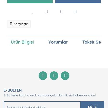
Karşılaştır
Ürün Bilgisi
Yorumlar
Taksit Seçen
Bu ürünün fiyat bilgisi, resim, ürün açıklamalarında ve
diğer konularda yetersiz gördüğünüz noktaları öneri
Bu ürüne ilk yorumu siz yapın!
formunu kullanarak tarafımıza iletebilirsiniz.
Görüş ve önerileriniz için teşekkür ederiz.
Yorum Yaz
Ürün resmi kalitesiz, bozuk veya görüntülenemiyor.
E-BÜLTEN
Ürün açıklamasında eksik bilgiler bulunuyor.
E-Bültene kayıt olarak kampanyalardan ilk siz haberdar olun!
Ürün bilgilerinde hatalar bulunuyor.
Ürün fiyatı diğer sitelerden daha pahalı.
EKLE