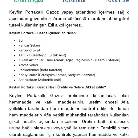
Ürün Bilgisi
Yorumlar
Taksit Seçen
Keyfim Portakallı Gazoz yapay tatlandırıcı içermez sağlık
açısından güvenilirdir. Aroma çözücüsü olarak helal bir glikol
türevi kullanılmıştır. Etil alkol içermez.
Keyfim Portakallı Gazoz İçindekileri Neler?
Su
Pancar Şekeri
Karbondioksit
Asitlik Düzenleyici (Sitrik Asit)
Kıvam Artırıcılar (Gam Arabik, Ağaç Reçinesinin Gliserol Esterleri)
Aroma Verici
Renklendirici (Beta Karoten)
Koruyucular (Potasyum Sorbat, Sodyum Benzoat)
Antioksidan (Askorbik Asit)
Keyfim Portakallı Gazoz Nasıl Üretilir ve Nelere Dikkat Edilir?
Keyfim Portakallı Gazoz üretiminde kullanılacak olan
hammadde ve katkı maddelerinin, üretim öncesi Afia
yetkilileri tarafından ham maddeler kontrol edilir. Belirlenen
ham maddelerin Afia yetkili mühendisi tarafından kullanılan
glikol helallik açısından incelenir. Üretim hattı üretilecek
ürüne bağlı olarak su veya yağ ile temizlenir. Temizliğin tam
olarak sağlanması için kontrolü yapılan hammadde ve katkı