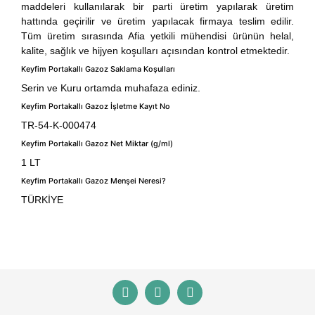
maddeleri kullanılarak bir parti üretim yapılarak üretim
hattında geçirilir ve üretim yapılacak firmaya teslim edilir.
Tüm üretim sırasında Afia yetkili mühendisi ürünün helal,
kalite, sağlık ve hijyen koşulları açısından kontrol etmektedir.
Keyfim Portakallı Gazoz Saklama Koşulları
Serin ve Kuru ortamda muhafaza ediniz.
Keyfim Portakallı Gazoz İşletme Kayıt No
TR-54-K-000474
Keyfim Portakallı Gazoz Net Miktar (g/ml)
1 LT
Keyfim Portakallı Gazoz Menşei Neresi?
TÜRKİYE
Bu ürünün fiyat bilgisi, resim, ürün açıklamalarında ve
diğer konularda yetersiz gördüğünüz noktaları öneri
Bu ürüne ilk yorumu siz yapın!
formunu kullanarak tarafımıza iletebilirsiniz.
Görüş ve önerileriniz için teşekkür ederiz.
Yorum Yaz