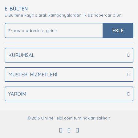
Ürün resmi kalitesiz, bozuk veya görüntülenemiyor.
E-BÜLTEN
Ürün açıklamasında eksik bilgiler bulunuyor.
E-Bültene kayıt olarak kampanyalardan ilk siz haberdar olun!
Ürün bilgilerinde hatalar bulunuyor.
Ürün fiyatı diğer sitelerden daha pahalı.
EKLE
Bu ürüne benzer farklı alternatifler olmalı.
KURUMSAL
MÜŞTERİ HİZMETLERİ
Gönder
YARDIM
© 2016 OnlineHelal.com tüm hakları saklıdır.