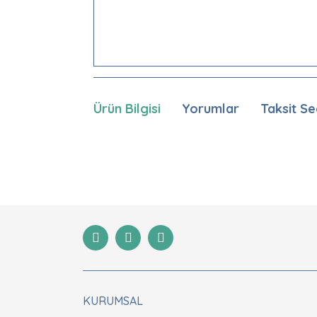
Ürün Bilgisi
Yorumlar
Taksit Se
Bu ürünün fiyat bilgisi, resim, ürün açıklamaları
Görüş ve önerileriniz için teşekkür ederiz.
Ürün resmi kalitesiz, bozuk veya görüntülenemiyor
Ürün açıklamasında eksik bilgiler bulunuyor.
Ürün bilgilerinde hatalar bulunuyor.
Ürün fiyatı diğer sitelerden daha pahalı.
Bu ürüne benzer farklı alternatifler olmalı.
KURUMSAL