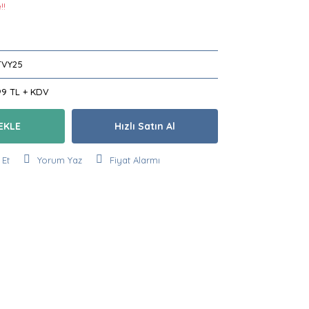
!!
VY25
99 TL + KDV
EKLE
Hızlı Satın Al
 Et
Yorum Yaz
Fiyat Alarmı