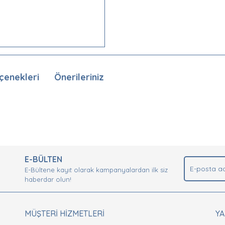
çenekleri
Önerileriniz
nda ve diğer konularda yetersiz gördüğünüz noktaları öneri formunu kullan
Bu ürüne ilk yorumu siz yapın!
.
E-BÜLTEN
Yorum Yaz
E-Bültene kayıt olarak kampanyalardan ilk siz
haberdar olun!
MÜŞTERİ HİZMETLERİ
Y