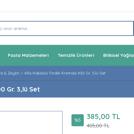
Pasta Malzemeleri
Temizlik Ürünleri
Bitkisel Yağla
a & Zeytin
Afia Kakaolu Fındık Kreması 400 Gr. 3,lü Set
 Gr. 3,lü Set
385,00 TL
%5
405,00 TL