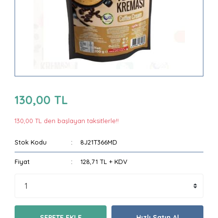
130,00 TL
130,00 TL den başlayan taksitlerle!!
Stok Kodu
8J21T366MD
Fiyat
128,71 TL + KDV
SEPETE EKLE
Hızlı Satın Al