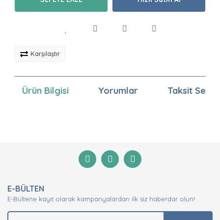
Karşılaştır
Ürün Bilgisi
Yorumlar
Taksit Seçen
Bu ürünün fiyat bilgisi, resim, ürün açıklamalarında ve
diğer konularda yetersiz gördüğünüz noktaları öneri
Bu ürüne ilk yorumu siz yapın!
formunu kullanarak tarafımıza iletebilirsiniz.
Görüş ve önerileriniz için teşekkür ederiz.
Yorum Yaz
Ürün resmi kalitesiz, bozuk veya görüntülenemiyor.
E-BÜLTEN
Ürün açıklamasında eksik bilgiler bulunuyor.
E-Bültene kayıt olarak kampanyalardan ilk siz haberdar olun!
Ürün bilgilerinde hatalar bulunuyor.
Ürün fiyatı diğer sitelerden daha pahalı.