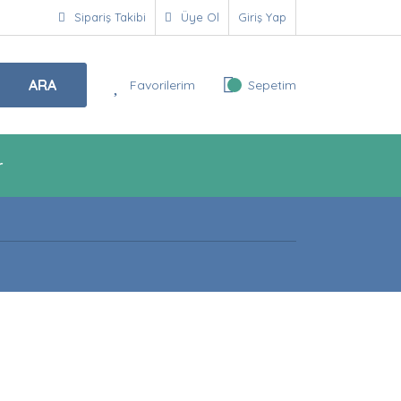
Sipariş Takibi
Üye Ol
Giriş Yap
ARA
Favorilerim
Sepetim
r
!