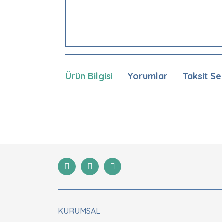
Ürün Bilgisi
Yorumlar
Taksit Se
Bu ürünün fiyat bilgisi, resim, ürün açıklamaları
Görüş ve önerileriniz için teşekkür ederiz.
Ürün resmi kalitesiz, bozuk veya görüntülenemiyor
Ürün açıklamasında eksik bilgiler bulunuyor.
Ürün bilgilerinde hatalar bulunuyor.
Ürün fiyatı diğer sitelerden daha pahalı.
Bu ürüne benzer farklı alternatifler olmalı.
KURUMSAL