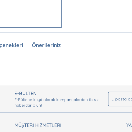
çenekleri
Önerileriniz
nda ve diğer konularda yetersiz gördüğünüz noktaları öneri formunu kullan
Bu ürüne ilk yorumu siz yapın!
.
E-BÜLTEN
Yorum Yaz
E-Bültene kayıt olarak kampanyalardan ilk siz
haberdar olun!
MÜŞTERİ HİZMETLERİ
Y