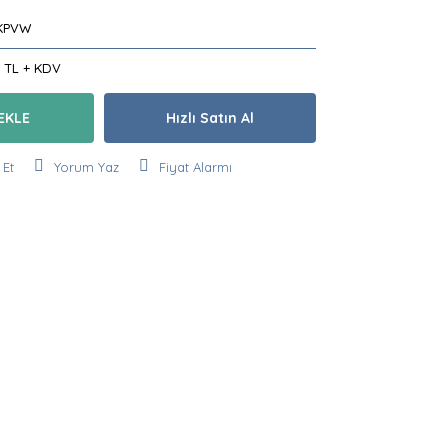
KPVW
0 TL + KDV
EKLE
Hızlı Satın Al
 Et
Yorum Yaz
Fiyat Alarmı