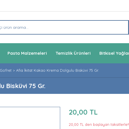
Pasta Malzemeleri
Temizlik Ürünleri
Bitkisel Yağla
 Gofret
Afia İkitat Kakao Krema Dolgulu Bisküvi 75 Gr.
 Bisküvi 75 Gr.
20,00 TL
20,00 TL den başlayan taksitlerle!