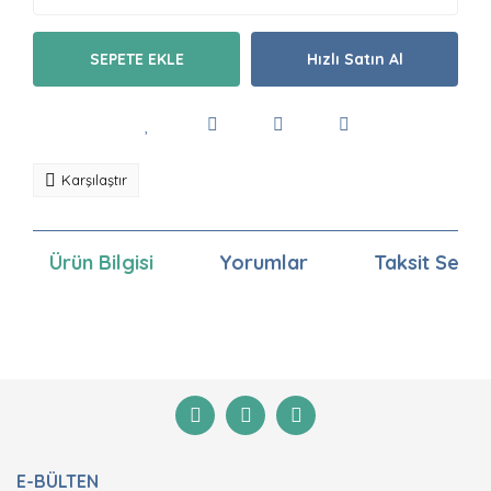
SEPETE EKLE
Hızlı Satın Al
Karşılaştır
Ürün Bilgisi
Yorumlar
Taksit Seçen
Bu ürünün fiyat bilgisi, resim, ürün açıklamalarında ve
diğer konularda yetersiz gördüğünüz noktaları öneri
Bu ürüne ilk yorumu siz yapın!
formunu kullanarak tarafımıza iletebilirsiniz.
Görüş ve önerileriniz için teşekkür ederiz.
Yorum Yaz
Ürün resmi kalitesiz, bozuk veya görüntülenemiyor.
E-BÜLTEN
Ürün açıklamasında eksik bilgiler bulunuyor.