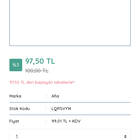
97,50 TL
%3
100,00 TL
97,50 TL den başlayan taksitlerle!!
Marka
Afia
Stok Kodu
LQRSVY14
Fiyat
99,01 TL + KDV