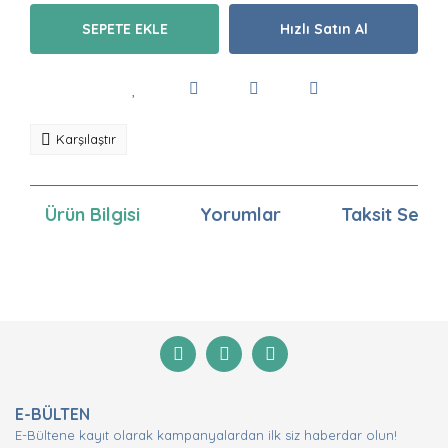
SEPETE EKLE
Hızlı Satın Al
Karşılaştır
Ürün Bilgisi
Yorumlar
Taksit Seçen
Bu ürünün fiyat bilgisi, resim, ürün açıklamalarında ve
diğer konularda yetersiz gördüğünüz noktaları öneri
Bu ürüne ilk yorumu siz yapın!
formunu kullanarak tarafımıza iletebilirsiniz.
Görüş ve önerileriniz için teşekkür ederiz.
Yorum Yaz
Ürün resmi kalitesiz, bozuk veya görüntülenemiyor.
E-BÜLTEN
Ürün açıklamasında eksik bilgiler bulunuyor.
E-Bültene kayıt olarak kampanyalardan ilk siz haberdar olun!
Ürün bilgilerinde hatalar bulunuyor.