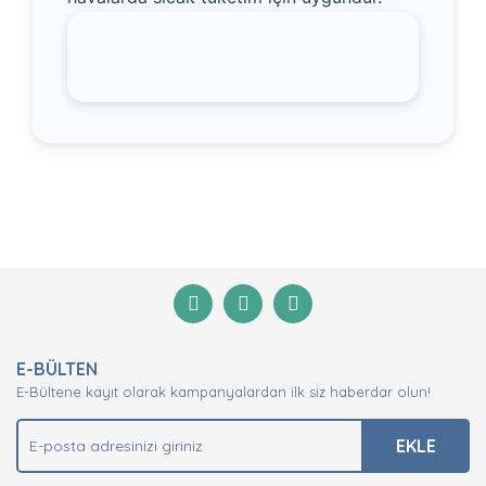
Bu ürünün fiyat bilgisi, resim, ürün
açıklamalarında ve diğer konularda yetersiz
Bu ürüne ilk yorumu siz yapın!
gördüğünüz noktaları öneri formunu kullanarak
tarafımıza iletebilirsiniz.
Görüş ve önerileriniz için teşekkür ederiz.
Yorum Yaz
Ürün resmi kalitesiz, bozuk veya
görüntülenemiyor.
Ürün açıklamasında eksik bilgiler bulunuyor.
E-BÜLTEN
Ürün bilgilerinde hatalar bulunuyor.
E-Bültene kayıt olarak kampanyalardan ilk siz haberdar olun!
Ürün fiyatı diğer sitelerden daha pahalı.
EKLE
Bu ürüne benzer farklı alternatifler olmalı.