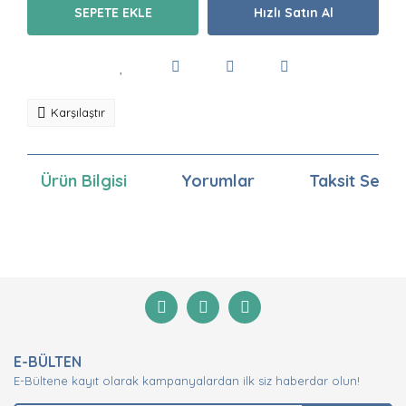
SEPETE EKLE
Hızlı Satın Al
Karşılaştır
Ürün Bilgisi
Yorumlar
Taksit Seçen
Bu ürünün fiyat bilgisi, resim, ürün açıklamalarında ve
diğer konularda yetersiz gördüğünüz noktaları öneri
Bu ürüne ilk yorumu siz yapın!
formunu kullanarak tarafımıza iletebilirsiniz.
Görüş ve önerileriniz için teşekkür ederiz.
Yorum Yaz
Ürün resmi kalitesiz, bozuk veya görüntülenemiyor.
E-BÜLTEN
Ürün açıklamasında eksik bilgiler bulunuyor.
E-Bültene kayıt olarak kampanyalardan ilk siz haberdar olun!
Ürün bilgilerinde hatalar bulunuyor.