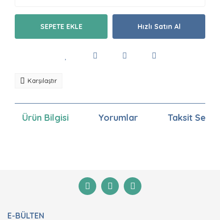
SEPETE EKLE
Hızlı Satın Al
Karşılaştır
Ürün Bilgisi
Yorumlar
Taksit Seçen
Bu ürünün fiyat bilgisi, resim, ürün açıklamalarında ve
diğer konularda yetersiz gördüğünüz noktaları öneri
Bu ürüne ilk yorumu siz yapın!
formunu kullanarak tarafımıza iletebilirsiniz.
Görüş ve önerileriniz için teşekkür ederiz.
Yorum Yaz
Ürün resmi kalitesiz, bozuk veya görüntülenemiyor.
E-BÜLTEN
Ürün açıklamasında eksik bilgiler bulunuyor.