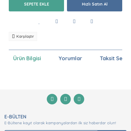
SEPETE EKLE
Hızlı Satın Al
Karşılaştır
Ürün Bilgisi
Yorumlar
Taksit Seçen
Bu ürünün fiyat bilgisi, resim, ürün açıklamalarında ve
diğer konularda yetersiz gördüğünüz noktaları öneri
Bu ürüne ilk yorumu siz yapın!
formunu kullanarak tarafımıza iletebilirsiniz.
Görüş ve önerileriniz için teşekkür ederiz.
Yorum Yaz
Ürün resmi kalitesiz, bozuk veya görüntülenemiyor.
E-BÜLTEN
Ürün açıklamasında eksik bilgiler bulunuyor.
E-Bültene kayıt olarak kampanyalardan ilk siz haberdar olun!
Ürün bilgilerinde hatalar bulunuyor.