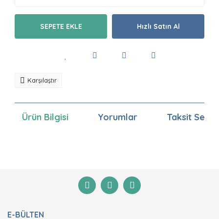
SEPETE EKLE
Hızlı Satın Al
Karşılaştır
Ürün Bilgisi
Yorumlar
Taksit Seçen
Bu ürünün fiyat bilgisi, resim, ürün açıklamalarında ve
diğer konularda yetersiz gördüğünüz noktaları öneri
Bu ürüne ilk yorumu siz yapın!
formunu kullanarak tarafımıza iletebilirsiniz.
Görüş ve önerileriniz için teşekkür ederiz.
Yorum Yaz
Ürün resmi kalitesiz, bozuk veya görüntülenemiyor.
E-BÜLTEN
Ürün açıklamasında eksik bilgiler bulunuyor.