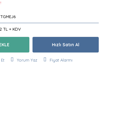
!
UTGMEJ6
42 TL + KDV
EKLE
Hızlı Satın Al
 Et
Yorum Yaz
Fiyat Alarmı