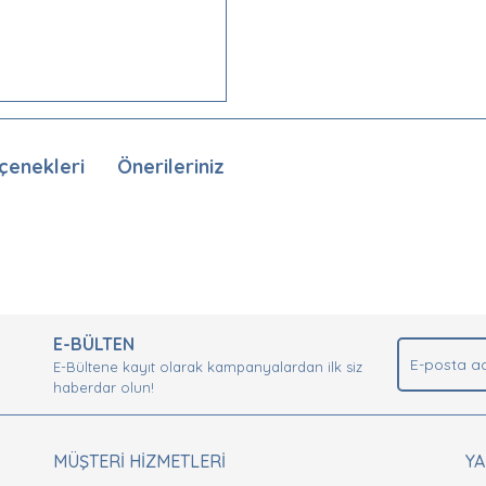
çenekleri
Önerileriniz
nda ve diğer konularda yetersiz gördüğünüz noktaları öneri formunu kullan
Bu ürüne ilk yorumu siz yapın!
.
E-BÜLTEN
Yorum Yaz
E-Bültene kayıt olarak kampanyalardan ilk siz
haberdar olun!
MÜŞTERİ HİZMETLERİ
Y