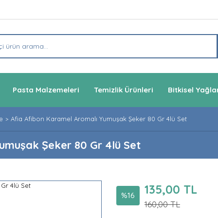
Pasta Malzemeleri
Temizlik Ürünleri
Bitkisel Yağla
e
Afia Afibon Karamel Aromalı Yumuşak Şeker 80 Gr 4lü Set
umuşak Şeker 80 Gr 4lü Set
135,00 TL
%16
160,00 TL