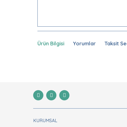
Ürün Bilgisi
Yorumlar
Taksit Se
Bu ürünün fiyat bilgisi, resim, ürün açıklamaları
Görüş ve önerileriniz için teşekkür ederiz.
Ürün resmi kalitesiz, bozuk veya görüntülenemiyor
Ürün açıklamasında eksik bilgiler bulunuyor.
Ürün bilgilerinde hatalar bulunuyor.
Ürün fiyatı diğer sitelerden daha pahalı.
Bu ürüne benzer farklı alternatifler olmalı.
KURUMSAL