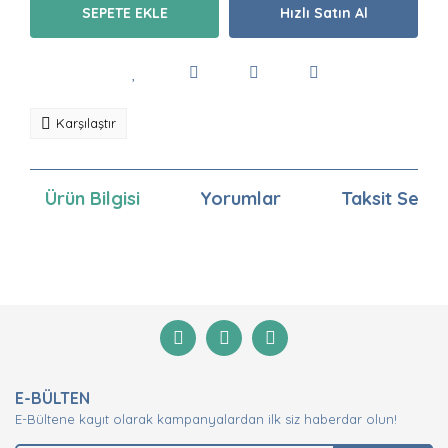
SEPETE EKLE
Hızlı Satın Al
Karşılaştır
Ürün Bilgisi
Yorumlar
Taksit Seçen
Bu ürünün fiyat bilgisi, resim, ürün açıklamalarında ve
diğer konularda yetersiz gördüğünüz noktaları öneri
Bu ürüne ilk yorumu siz yapın!
formunu kullanarak tarafımıza iletebilirsiniz.
Görüş ve önerileriniz için teşekkür ederiz.
Yorum Yaz
Ürün resmi kalitesiz, bozuk veya görüntülenemiyor.
E-BÜLTEN
Ürün açıklamasında eksik bilgiler bulunuyor.
E-Bültene kayıt olarak kampanyalardan ilk siz haberdar olun!
Ürün bilgilerinde hatalar bulunuyor.