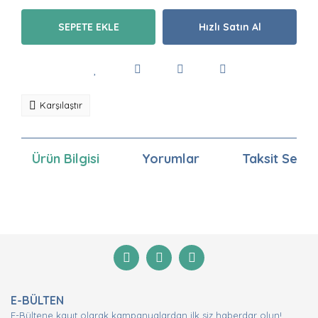
SEPETE EKLE
Hızlı Satın Al
Karşılaştır
Ürün Bilgisi
Yorumlar
Taksit Seçen
Bu ürünün fiyat bilgisi, resim, ürün açıklamalarında ve
diğer konularda yetersiz gördüğünüz noktaları öneri
Bu ürüne ilk yorumu siz yapın!
formunu kullanarak tarafımıza iletebilirsiniz.
Görüş ve önerileriniz için teşekkür ederiz.
Yorum Yaz
Ürün resmi kalitesiz, bozuk veya görüntülenemiyor.
E-BÜLTEN
Ürün açıklamasında eksik bilgiler bulunuyor.
E-Bültene kayıt olarak kampanyalardan ilk siz haberdar olun!