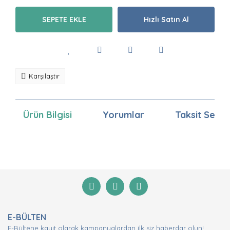
SEPETE EKLE
Hızlı Satın Al
Karşılaştır
Ürün Bilgisi
Yorumlar
Taksit Seçen
Bu ürünün fiyat bilgisi, resim, ürün açıklamalarında ve
diğer konularda yetersiz gördüğünüz noktaları öneri
Bu ürüne ilk yorumu siz yapın!
formunu kullanarak tarafımıza iletebilirsiniz.
Görüş ve önerileriniz için teşekkür ederiz.
Yorum Yaz
Ürün resmi kalitesiz, bozuk veya görüntülenemiyor.
E-BÜLTEN
Ürün açıklamasında eksik bilgiler bulunuyor.
E-Bültene kayıt olarak kampanyalardan ilk siz haberdar olun!